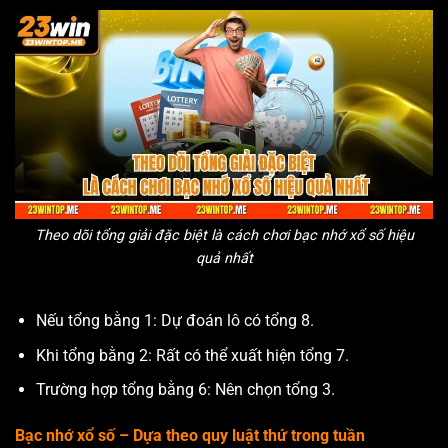
Theo dõi tổng giải đặc biệt là cách chơi bạc nhớ xổ số hiệu
quả nhất
Nếu tổng bằng 1: Dự đoán lô có tổng 8.
Khi tổng bằng 2: Rất có thể xuất hiện tổng 7.
Trường hợp tổng bằng 6: Nên chọn tổng 3.
Bạc nhớ xổ số – Dựa theo quy luật thứ trong tuần