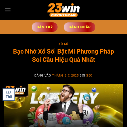
Bỏ
qua
nội
dung
ĐĂNG KÝ
ĐĂNG NHẬP
XỔ SỐ
Bạc Nhớ Xổ Số| Bật Mí Phương Pháp
Soi Cầu Hiệu Quả Nhất
ĐĂNG VÀO
THÁNG 8 7, 2025
BỞI
SEO
07
Th8