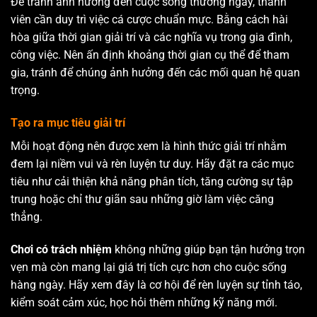
Để tránh ảnh hưởng đến cuộc sống thường ngày, thành
viên cần duy trì việc cá cược chuẩn mực. Bằng cách hài
hòa giữa thời gian giải trí và các nghĩa vụ trong gia đình,
công việc. Nên ấn định khoảng thời gian cụ thể để tham
gia, tránh để chúng ảnh hưởng đến các mối quan hệ quan
trọng.
Tạo ra mục tiêu giải trí
Mỗi hoạt động nên được xem là hình thức giải trí nhằm
đem lại niềm vui và rèn luyện tư duy. Hãy đặt ra các mục
tiêu như cải thiện khả năng phân tích, tăng cường sự tập
trung hoặc chỉ thư giãn sau những giờ làm việc căng
thẳng.
Chơi có trách nhiệm
không những giúp bạn tận hưởng trọn
vẹn mà còn mang lại giá trị tích cực hơn cho cuộc sống
hàng ngày. Hãy xem đây là cơ hội để rèn luyện sự tỉnh táo,
kiểm soát cảm xúc, học hỏi thêm những kỹ năng mới.