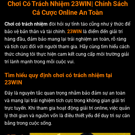
Chơi Có Trách Nhiệm 23WIN| Chính Sách
Cá Cược Online An Toàn
Chơi có trách nhiệm
đòi hỏi sự tỉnh táo cũng như ý thức để
bảo vệ bản thân và tài chính.
23WIN
là điểm đến giải trí
hàng đầu, đảm bảo mang lại trải nghiệm an toàn, rõ ràng
và tích cực đối với người tham gia. Hãy cùng tìm hiểu cách
thức chúng tôi thực hiện cam kết cung cấp môi trường giải
trí lành mạnh trong mỗi cuộc vui.
Tìm hiểu quy định chơi có trách nhiệm tại
23WIN
Đây là nguyên tắc quan trọng nhằm bảo đảm sự an toàn
và mang lại trải nghiệm tích cực trong không gian giải trí
trực tuyến. Khi tham gia hoạt động giải trí online, việc quản
lý thời gian và nguồn vốn là điều thiết yếu để duy trì sự cân
bằng trong cuộc sống.