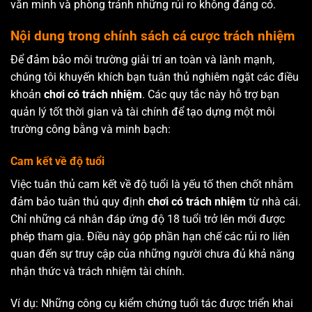
văn minh và phòng tránh những rủi ro không đáng có.
Nội dung trong chính sách cá cược trách nhiệm
Để đảm bảo môi trường giải trí an toàn và lành mạnh,
chúng tôi khuyến khích bạn tuân thủ nghiêm ngặt các điều
khoản
chơi có trách nhiệm
. Các quy tắc này hỗ trợ bạn
quản lý tốt thời gian và tài chính để tạo dựng một môi
trường công bằng và minh bạch:
Cam kết về độ tuổi
Việc tuân thủ cam kết về độ tuổi là yếu tố then chốt nhằm
đảm bảo tuân thủ quy định
chơi có trách nhiệm
từ nhà cái.
Chỉ những cá nhân đáp ứng độ 18 tuổi trở lên mới được
phép tham gia. Điều này góp phần hạn chế các rủi ro liên
quan đến sự truy cập của những người chưa đủ khả năng
nhận thức và trách nhiệm tài chính.
Ví dụ: Những công cụ kiểm chứng tuổi tác được triển khai