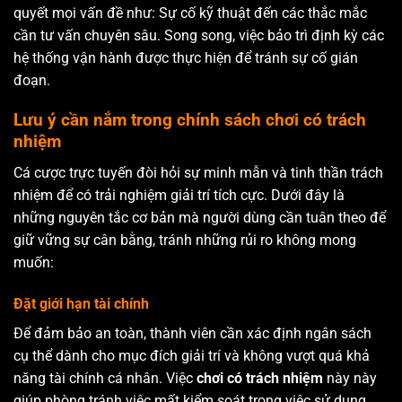
quyết mọi vấn đề như: Sự cố kỹ thuật đến các thắc mắc
cần tư vấn chuyên sâu. Song song, việc bảo trì định kỳ các
hệ thống vận hành được thực hiện để tránh sự cố gián
đoạn.
Lưu ý cần nắm trong chính sách chơi có trách
nhiệm
Cá cược trực tuyến đòi hỏi sự minh mẫn và tinh thần trách
nhiệm để có trải nghiệm giải trí tích cực. Dưới đây là
những nguyên tắc cơ bản mà người dùng cần tuân theo để
giữ vững sự cân bằng, tránh những rủi ro không mong
muốn:
Đặt giới hạn tài chính
Để đảm bảo an toàn, thành viên cần xác định ngân sách
cụ thể dành cho mục đích giải trí và không vượt quá khả
năng tài chính cá nhân. Việc
chơi có trách nhiệm
này này
giúp phòng tránh việc mất kiểm soát trong việc sử dụng