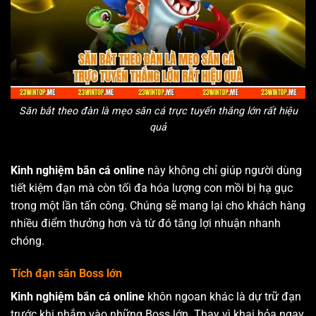
Săn bắt theo đàn là mẹo săn cá trực tuyến thắng lớn rất hiệu
quả
Kinh nghiệm bắn cá online
này không chỉ giúp người dùng
tiết kiệm đạn mà còn tối đa hóa lượng con mồi bị hạ gục
trong một lần tấn công. Chúng sẽ mang lại cho khách hàng
nhiều điểm thưởng hơn và từ đó tăng lợi nhuận nhanh
chóng.
Tích đạn săn Boss lớn
Kinh nghiệm bắn cá online
khôn ngoan khác là dự trữ đạn
trước khi nhắm vào những Boss lớn. Thay vì khai hỏa ngay,