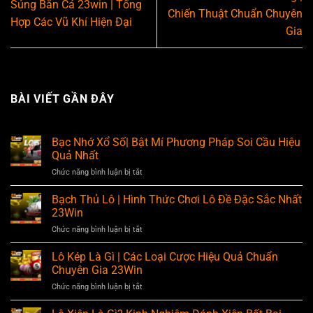
Súng Bắn Cá 23win | Tổng
Chiến Thuật Chuẩn Chuyên
Hợp Các Vũ Khí Hiện Đại
Gia
BÀI VIẾT GẦN ĐÂY
Bạc Nhớ Xổ Số| Bật Mí Phương Pháp Soi Cầu Hiệu
Quả Nhất
Chức năng bình luận bị tắt
ở
Bạc
Nhớ
Bạch Thủ Lô | Hình Thức Chơi Lô Đề Đặc Sắc Nhất
Xổ
23Win
Số|
Chức năng bình luận bị tắt
ở
Bật
Bạch
Mí
Thủ
Lô Kép Là Gì | Các Loại Cược Hiệu Quả Chuẩn
Phương
Lô
Pháp
Chuyên Gia 23Win
|
Soi
Chức năng bình luận bị tắt
ở
Hình
Cầu
Lô
Thức
Hiệu
Kép
Chơi