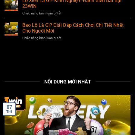
Lô Xiên Là Gì? Kinh Nghiệm Đánh Xiên Bất Bại
Quả
Là
Lô
23WIN
Nhất
Gì
Đề
Chức năng bình luận bị tắt
ở
|
Đặc
Lô
Các
Sắc
Xiên
Bao Lô Là Gì? Giải Đáp Cách Chơi Chi Tiết Nhất
Loại
Nhất
Là
Cược
Cho Người Mới
23Win
Gì?
Hiệu
Chức năng bình luận bị tắt
ở
Kinh
Quả
Bao
Nghiệm
Chuẩn
Lô
Đánh
Chuyên
Là
Xiên
Gia
Gì?
Bất
23Win
Giải
Bại
Đáp
23WIN
Cách
Chơi
NỘI DUNG MỚI NHẤT
Chi
Tiết
Nhất
Cho
Người
07
Mới
Th8