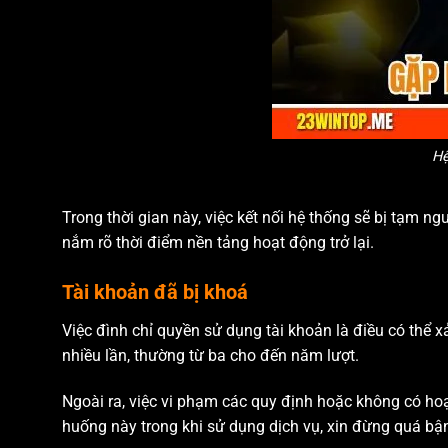
Hệ
Trong thời gian này, việc kết nối hệ thống sẽ bị tạm ng
nắm rõ thời điểm nền tảng hoạt động trở lại.
Tài khoản đã bị khoá
Việc đình chỉ quyền sử dụng tài khoản là điều có thể x
nhiều lần, thường từ ba cho đến năm lượt.
Ngoài ra, việc vi phạm các quy định hoặc không có hoạ
huống này trong khi sử dụng dịch vụ, xin đừng quá bận