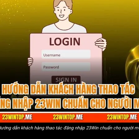
ướng dẫn khách hàng thao tác đăng nhập 23Win chuẩn cho người m