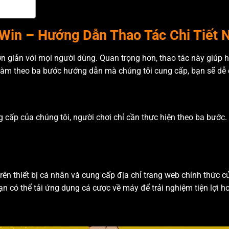
Win – Hướng Dẫn Thao Tác Chi Tiết 
đơn giản với mọi người dùng. Quan trọng hơn, thao tác này giúp 
n làm theo ba bước hướng dẫn mà chúng tôi cung cấp, bạn sẽ d
ấp của chúng tôi, người chơi chỉ cần thực hiện theo ba bước. D
trên thiết bị cá nhân và cung cấp địa chỉ trang web chính thức 
n có thể tải ứng dụng cá cược về máy để trải nghiệm tiện lợi h