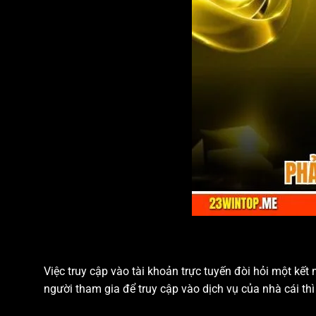
Việc truy cập vào tài khoản trực tuyến đòi hỏi một kết 
người tham gia để truy cập vào dịch vụ của nhà cái thì