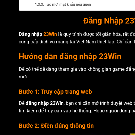
Tạo mới mật khẩu nếu quên
Đăng Nhập 23
Đăng nhập
23Win
là quy trình được tối giản hóa, rất 
cung cấp dịch vụ mạng tại Việt Nam thiết lập. Chỉ cầ
Hướng dẫn đăng nhập 23Win
Để có thể dễ dàng tham gia vào không gian game đẳng c
mới:
Bước 1: Truy cập trang web
Để
đăng nhập 23Win
, bạn chỉ cần mở trình duyệt web 
tìm kiếm để truy cập vào hệ thống. Hoặc người dùng bạ
Bước 2: Điền đúng thông tin