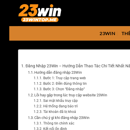
Bỏ
qua
nội
dung
23WIN
TH
Mục lục
Đăng Nhập 23Win – Hướng Dẫn Thao Tác Chi Tiết Nhất 
Hướng dẫn đăng nhập 23Win
Bước 1: Truy cập trang web
Bước 2: Điền đúng thông tin
Bước 3: Chọn “Đăng nhập”
Lỗi hay gặp trong lúc truy cập website 23Win
Sai mật khẩu truy cập
Hệ thống đang bảo trì
Tài khoản đã bị khoá
Cần chú ý gì khi đăng nhập 23Win
Thông tin chính xác
Kết nối ổn định