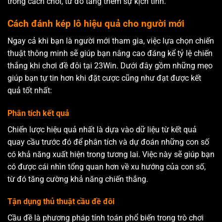
trong cách chơi, từ đó tăng thêm sự kịch tính.
Cách đánh kép lô hiệu quả cho người mới
Ngay cả khi bạn là người mới tham gia, việc lựa chọn chiến
thuật thông minh sẽ giúp bạn nâng cao đáng kể tỷ lệ chiến
thắng khi chơi đề đôi tại 23Win. Dưới đây gồm những mẹo
giúp bạn tự tin hơn khi đặt cược cũng như đạt được kết
quả tốt nhất:
Phân tích kết quả
Chiến lược hiệu quả nhất là dựa vào dữ liệu từ kết quả
quay cầu trước đó để phân tích và dự đoán những con số
có khả năng xuất hiện trong tương lai. Việc này sẽ giúp bạn
có được cái nhìn tổng quan hơn về xu hướng của con số,
từ đó tăng cường khả năng chiến thắng.
Tận dụng thủ thuật cầu đề đôi
Cầu đề là phương pháp tính toán phổ biến trong trò chơi