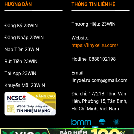
HƯỚNG DẪN
THÔNG TIN LIÊN HỆ
Thương Hiệu: 23WIN
Đăng Ký 23WIN
Đăng Nhập 23WIN
Website:
https://linyxel.ru.com/
Nạp Tiền 23WIN
Hotline:
0888102198
Rút Tiền 23WIN
Email:
Tải App 23WIN
linyxel.ru.com@gmail.com
Khuyến Mãi 23WIN
Địa chỉ:
17/21B Tống Văn
Hên, Phường 15, Tân Bình,
Hồ Chí Minh, Việt Nam