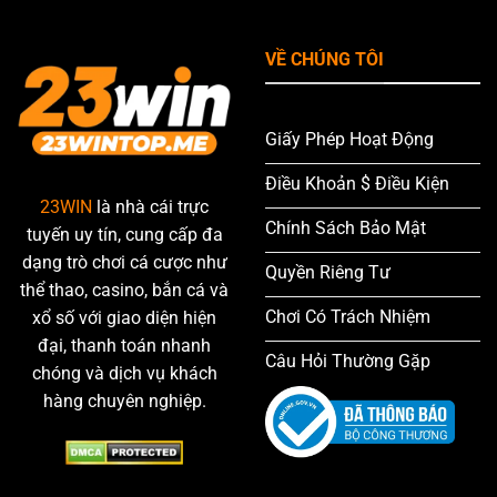
VỀ CHÚNG TÔI
Giấy Phép Hoạt Động
Điều Khoản $ Điều Kiện
23WIN
là nhà cái trực
Chính Sách Bảo Mật
tuyến uy tín, cung cấp đa
dạng trò chơi cá cược như
Quyền Riêng Tư
thể thao, casino, bắn cá và
Chơi Có Trách Nhiệm
xổ số với giao diện hiện
đại, thanh toán nhanh
Câu Hỏi Thường Gặp
chóng và dịch vụ khách
hàng chuyên nghiệp.