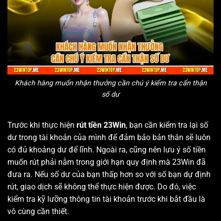
Khách hàng muốn nhận thưởng cần chú ý kiểm tra cẩn thận
số dư
Trước khi thực hiện
rút tiền 23Win
, bạn cần kiểm tra lại số
dư trong tài khoản của mình để đảm bảo bản thân sẽ luôn
có đủ khoảng dư để lĩnh. Ngoài ra, cũng nên lưu ý số tiền
muốn rút phải nằm trong giới hạn quy định mà 23Win đã
đưa ra. Nếu số dư của bạn thấp hơn so với số bạn dự định
rút, giao dịch sẽ không thể thực hiện được. Do đó, việc
kiểm tra kỹ lưỡng thông tin tài khoản trước khi bắt đầu là
vô cùng cần thiết.