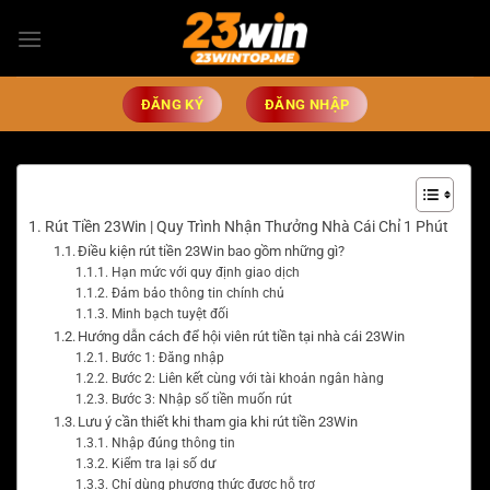
Bỏ
qua
nội
dung
ĐĂNG KÝ
ĐĂNG NHẬP
Mục lục
Rút Tiền 23Win | Quy Trình Nhận Thưởng Nhà Cái Chỉ 1 Phút
Điều kiện rút tiền 23Win bao gồm những gì?
Hạn mức với quy định giao dịch
Đảm bảo thông tin chính chủ
Minh bạch tuyệt đối
Hướng dẫn cách để hội viên rút tiền tại nhà cái 23Win
Bước 1: Đăng nhập
Bước 2: Liên kết cùng với tài khoản ngân hàng
Bước 3: Nhập số tiền muốn rút
Lưu ý cần thiết khi tham gia khi rút tiền 23Win
Nhập đúng thông tin
Kiểm tra lại số dư
Chỉ dùng phương thức được hỗ trợ