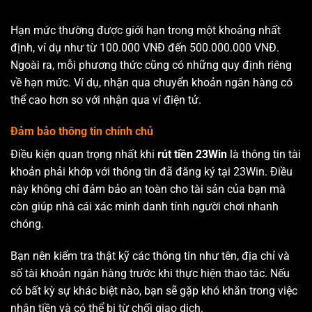
Hạn mức thường được giới hạn trong một khoảng nhất
định, ví dụ như từ 100.000 VNĐ đến 500.000.000 VNĐ.
Ngoài ra, mỗi phương thức cũng có những quy định riêng
về hạn mức. Ví dụ, nhận qua chuyển khoản ngân hàng có
thể cao hơn so với nhận qua ví điện tử.
Đảm bảo thông tin chính chủ
Điều kiện quan trọng nhất khi
rút tiền 23Win
là thông tin tài
khoản phải khớp với thông tin đã đăng ký tại 23Win. Điều
này không chỉ đảm bảo an toàn cho tài sản của bạn mà
còn giúp nhà cái xác minh danh tính người chơi nhanh
chóng.
Bạn nên kiểm tra thật kỹ các thông tin như tên, địa chỉ và
số tài khoản ngân hàng trước khi thực hiện thao tác. Nếu
có bất kỳ sự khác biệt nào, bạn sẽ gặp khó khăn trong việc
nhận tiền và có thể bị từ chối giao dịch.