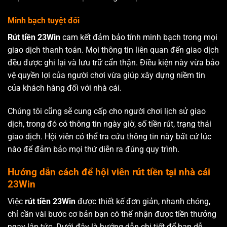
Minh bạch tuyệt đối
Rút tiền 23Win
cam kết đảm bảo tính minh bạch trong mọi
giao dịch thanh toán. Mọi thông tin liên quan đến giao dịch
đều được ghi lại và lưu trữ cẩn thận. Điều kiện này vừa bảo
vệ quyền lợi của người chơi vừa giúp xây dựng niềm tin
của khách hàng đối với nhà cái.
Chúng tôi cũng sẽ cung cấp cho người chơi lịch sử giao
dịch, trong đó có thông tin ngày giờ, số tiền rút, trạng thái
giao dịch. Hội viên có thể tra cứu thông tin này bất cứ lúc
nào để đảm bảo mọi thứ diễn ra đúng quy trình.
Hướng dẫn cách để hội viên rút tiền tại nhà cái
23Win
Việc
rút tiền 23Win
được thiết kế đơn giản, nhanh chóng,
chỉ cần vài bước cơ bản bạn có thể nhận được tiền thưởng
ngay lập tức. Dưới đây là hướng dẫn chi tiết để bạn dễ