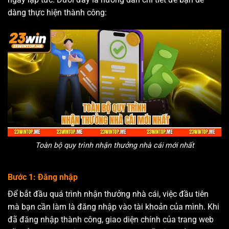
dàng thực hiện thành công:
Toàn bộ quy trình nhận thưởng nhà cái mới nhất
Bước 1: Đăng nhập
Để bắt đầu quá trình nhận thưởng nhà cái, việc đầu tiên
mà bạn cần làm là đăng nhập vào tài khoản của mình. Khi
đã đăng nhập thành công, giao diện chính của trang web