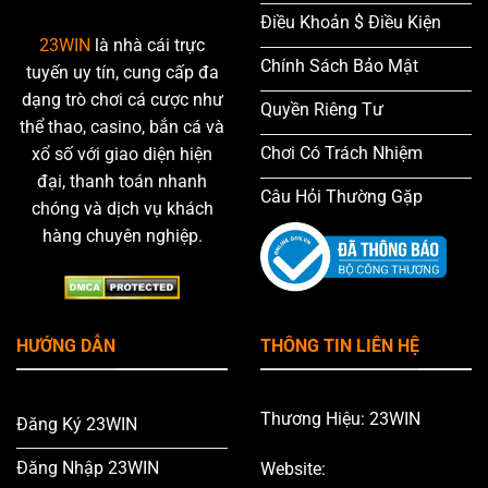
Điều Khoản $ Điều Kiện
23WIN
là nhà cái trực
Chính Sách Bảo Mật
tuyến uy tín, cung cấp đa
dạng trò chơi cá cược như
Quyền Riêng Tư
thể thao, casino, bắn cá và
Chơi Có Trách Nhiệm
xổ số với giao diện hiện
đại, thanh toán nhanh
Câu Hỏi Thường Gặp
chóng và dịch vụ khách
hàng chuyên nghiệp.
HƯỚNG DẪN
THÔNG TIN LIÊN HỆ
Thương Hiệu: 23WIN
Đăng Ký 23WIN
Đăng Nhập 23WIN
Website: