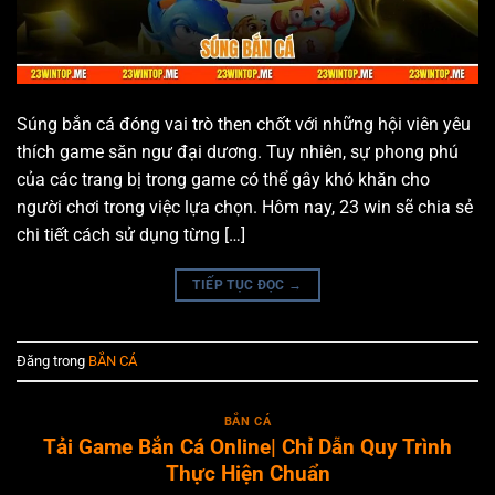
Súng bắn cá đóng vai trò then chốt với những hội viên yêu
thích game săn ngư đại dương. Tuy nhiên, sự phong phú
của các trang bị trong game có thể gây khó khăn cho
người chơi trong việc lựa chọn. Hôm nay, 23 win sẽ chia sẻ
chi tiết cách sử dụng từng […]
TIẾP TỤC ĐỌC
→
Đăng trong
BẮN CÁ
BẮN CÁ
Tải Game Bắn Cá Online| Chỉ Dẫn Quy Trình
Thực Hiện Chuẩn