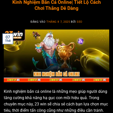
Kinh Nghiệm Bắn Cá Online| Tiết Lộ Cách
Chơi Thắng Dễ Dàng
ĐĂNG VÀO
THÁNG 8 7, 2025
BỞI
SEO
07
Th8
Kinh nghiệm bắn cá online là những mẹo giúp người dùng
tăng cường khả năng hạ gục con mồi hiệu quả. Trong
chuyên mục này, 23 win sẽ chia sẻ cách bạn lựa chọn mục
tiêu, thời điểm tấn công cũng như những điều cần tránh.