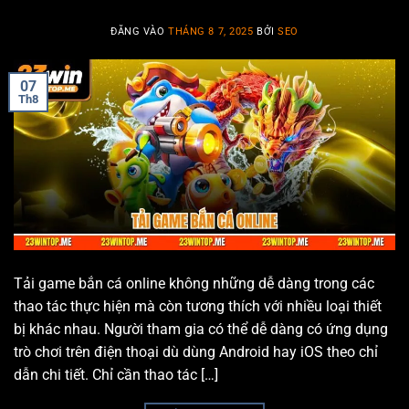
ĐĂNG VÀO
THÁNG 8 7, 2025
BỞI
SEO
07
Th8
Tải game bắn cá online không những dễ dàng trong các
thao tác thực hiện mà còn tương thích với nhiều loại thiết
bị khác nhau. Người tham gia có thể dễ dàng có ứng dụng
trò chơi trên điện thoại dù dùng Android hay iOS theo chỉ
dẫn chi tiết. Chỉ cần thao tác […]