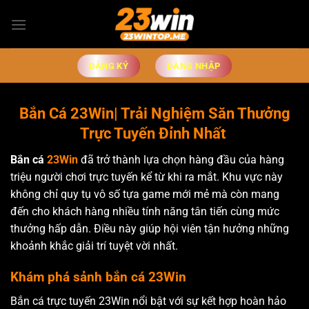
Bỏ
qua
nội
dung
ĐĂNG KÝ
ĐĂNG NHẬP
Bắn Cá 23Win| Trải Nghiệm Săn Thưởng
Trực Tuyến Đỉnh Nhất
Bắn cá
23Win
đã trở thành lựa chọn hàng đầu của hàng
triệu người chơi trực tuyến kể từ khi ra mắt. Khu vực này
không chỉ quy tụ vô số tựa game mới mẻ mà còn mang
đến cho khách hàng nhiều tính năng tân tiến cùng mức
thưởng hấp dẫn. Điều này giúp hội viên tận hưởng những
khoảnh khắc giải trí tuyệt vời nhất.
Khám phá sảnh bắn cá 23Win
Bắn cá trực tuyến 23Win nổi bật với sự kết hợp hoàn hảo