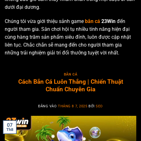
dưới đại dương.
Chúng tôi vừa giới thiệu sảnh game
bắn cá
23Win
đến
người tham gia. Sân chơi hội tụ nhiều tính năng hiện đại
cùng hàng trăm sản phẩm siêu đỉnh, luôn được cập nhật
liên tục. Chắc chắn sẽ mang đến cho người tham gia
những trải nghiệm giải trí đổi thưởng tuyệt vời nhất.
BẮN CÁ
Cách Bắn Cá Luôn Thắng | Chiến Thuật
Chuẩn Chuyên Gia
ĐĂNG VÀO
THÁNG 8 7, 2025
BỞI
SEO
07
Th8