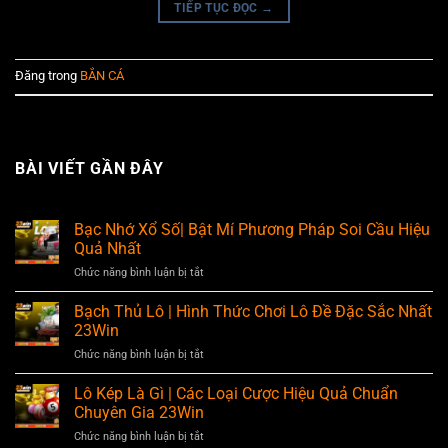
TIẾP TỤC ĐỌC
→
Đăng trong
BẮN CÁ
BÀI VIẾT GẦN ĐÂY
Bạc Nhớ Xổ Số| Bật Mí Phương Pháp Soi Cầu Hiệu
Quả Nhất
Chức năng bình luận bị tắt
ở
Bạc
Nhớ
Bạch Thủ Lô | Hình Thức Chơi Lô Đề Đặc Sắc Nhất
Xổ
23Win
Số|
Chức năng bình luận bị tắt
ở
Bật
Bạch
Mí
Thủ
Lô Kép Là Gì | Các Loại Cược Hiệu Quả Chuẩn
Phương
Lô
Pháp
Chuyên Gia 23Win
|
Soi
Chức năng bình luận bị tắt
ở
Hình
Cầu