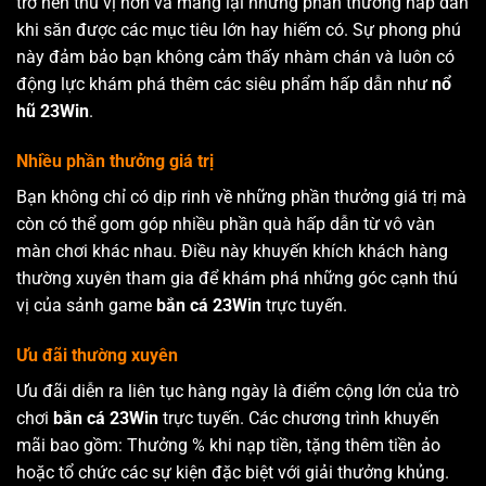
trở nên thú vị hơn và mang lại những phần thưởng hấp dẫn
khi săn được các mục tiêu lớn hay hiếm có. Sự phong phú
này đảm bảo bạn không cảm thấy nhàm chán và luôn có
động lực khám phá thêm các siêu phẩm hấp dẫn như
nổ
hũ 23Win
.
Nhiều phần thưởng giá trị
Bạn không chỉ có dịp rinh về những phần thưởng giá trị mà
còn có thể gom góp nhiều phần quà hấp dẫn từ vô vàn
màn chơi khác nhau. Điều này khuyến khích khách hàng
thường xuyên tham gia để khám phá những góc cạnh thú
vị của sảnh game
bắn cá 23Win
trực tuyến.
Ưu đãi thường xuyên
Ưu đãi diễn ra liên tục hàng ngày là điểm cộng lớn của trò
chơi
bắn cá 23Win
trực tuyến. Các chương trình khuyến
mãi bao gồm: Thưởng % khi nạp tiền, tặng thêm tiền ảo
hoặc tổ chức các sự kiện đặc biệt với giải thưởng khủng.