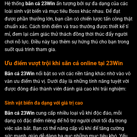
Hệ thống
bắn cá 23Win
ấn tượng bởi sự đa dạng của các
loài sinh vật biển và mục tiêu Boss khác nhau. Để đạt
được phần thưởng lớn, bạn cần có chiến lược tấn công thật
chuẩn xác. Cách tính điểm và trao thưởng được thiết kế tỉ
mỉ, đem lại cảm giác thử thách đồng thời thúc đẩy người
chơi nỗ lực. Điều này tạo thêm sự hứng thú cho bạn trong
suốt quá trình tham gia.
Ưu điểm vượt trội khi săn cá online tại 23Win
Bắn cá 23Win
nổi bật so với các nền tảng khác nhờ vào vô
vàn ưu điểm thú vị. Dưới đây là những tính năng tuyệt vời
được đông đảo thành viên đánh giá cao khi trải nghiệm:
Sinh vật biển đa dạng với giá trị cao
Bắn cá 23Win
cung cấp nhiều loại vũ khí độc đáo, mỗi
dạng có đặc điểm riêng để hỗ trợ người chơi tối đa trong
việc săn bắt. Bạn có thể nâng cấp vũ khí để tăng cường
sức mạnh, giúp dễ dàng hạ gục những mục tiêu khó. Yếu