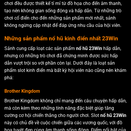
chơi đều được thiết kế tỉ mỉ từ đồ họa cho đến âm thanh,
tạo nên không gian sống động và hấp dẫn. Từ những trò
chơi cổ điển cho đến những sản phẩm mới nhất, sảnh
không ngừng cập nhật để đáp ứng nhu cầu của hội viên.
Những sản phẩm nổ hũ kinh điển nhất 23Win
Sảnh cung cấp loạt các sản phẩm
nổ hũ 23Win
hấp dẫn,
nhưng có những trò chơi đã chứng minh được sức hấp
dẫn vượt trội so với phần còn lại. Dưới đây là loạt sản
phẩm slot kinh điển mà bất kỳ hội viên nào cũng nên khám
phá:
Brother Kingdom
Brother Kingdom không chỉ mang đến câu chuyện hấp dẫn,
mà còn kèm theo những tính năng đặc biệt giúp tăng
cường cơ hội chiến thắng cho người chơi. Slot
nổ hũ 23Win
này có chủ đề về cuộc chiến giữa các vương quốc, với đồ
họa tuyệt đẹp cùng âm thanh sống động. Điểm nổi bật của