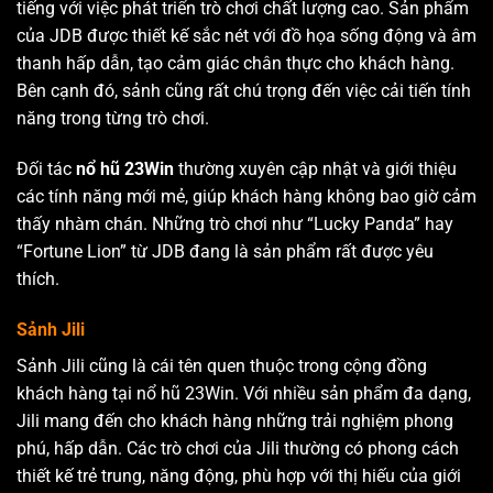
tiếng với việc phát triển trò chơi chất lượng cao. Sản phẩm
của JDB được thiết kế sắc nét với đồ họa sống động và âm
thanh hấp dẫn, tạo cảm giác chân thực cho khách hàng.
Bên cạnh đó, sảnh cũng rất chú trọng đến việc cải tiến tính
năng trong từng trò chơi.
Đối tác
nổ hũ 23Win
thường xuyên cập nhật và giới thiệu
các tính năng mới mẻ, giúp khách hàng không bao giờ cảm
thấy nhàm chán. Những trò chơi như “Lucky Panda” hay
“Fortune Lion” từ JDB đang là sản phẩm rất được yêu
thích.
Sảnh Jili
Sảnh Jili cũng là cái tên quen thuộc trong cộng đồng
khách hàng tại nổ hũ 23Win. Với nhiều sản phẩm đa dạng,
Jili mang đến cho khách hàng những trải nghiệm phong
phú, hấp dẫn. Các trò chơi của Jili thường có phong cách
thiết kế trẻ trung, năng động, phù hợp với thị hiếu của giới