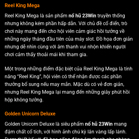
Reel King Mega
Reel King Mega là sản phẩm
nổ hũ 23Win
truyền thống
nhưng không kém phần hấp dẫn. Với chủ đề cổ điển, trò
chơi này mang đến cho hội viên cảm giác hồi tưởng về
những ngày tháng đầu tiên của máy slot. Đồ họa đơn giản
nhưng dễ nhìn cùng với âm thanh vui nhộn khiến người
chơi cảm thấy thoải mái khi tham gia.
Một trong những điểm đặc biệt của Reel King Mega là tính
năng “Reel King”, hội viên có thể nhận được các phần
thưởng bổ sung nếu may mắn. Mặc dù có vẻ đơn giản,
nhưng Reel King Mega lại mang đến những giây phút hồi
hộp không tưởng.
Golden Unicorn Deluxe
Golden Unicorn Deluxe là siêu phẩm
nổ hũ 23Win
mang
đậm chất cổ tích, với hình ảnh chú kỳ lân vàng lấp lánh.