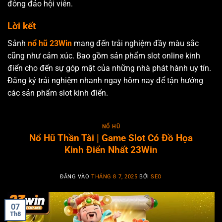
đông đảo hội viên.
Lời kết
Sảnh
nổ hũ 23Win
mang đến trải nghiệm đầy màu sắc
cũng như cảm xúc. Bao gồm sản phẩm slot online kinh
điển cho đến sự góp mặt của những nhà phát hành uy tín.
Đăng ký trải nghiệm nhanh ngay hôm nay để tận hưởng
các sản phẩm slot kinh điển.
NỔ HŨ
Nổ Hũ Thần Tài | Game Slot Có Đồ Họa
Kinh Điển Nhất 23Win
ĐĂNG VÀO
THÁNG 8 7, 2025
BỞI
SEO
07
Th8