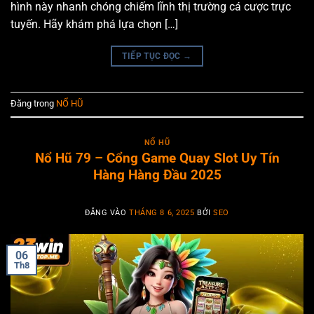
hình này nhanh chóng chiếm lĩnh thị trường cá cược trực
tuyến. Hãy khám phá lựa chọn […]
TIẾP TỤC ĐỌC
→
Đăng trong
NỔ HŨ
NỔ HŨ
Nổ Hũ 79 – Cổng Game Quay Slot Uy Tín
Hàng Hàng Đầu 2025
ĐĂNG VÀO
THÁNG 8 6, 2025
BỞI
SEO
06
Th8