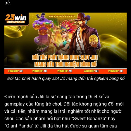
trẻ.
Đối tác phát hành quay slot Jili mang đến trải nghiệm bùng nổ
Điểm mạnh của Jili là sự sáng tạo trong thiết kế và
gameplay của từng trò chơi. Đối tác không ngừng đổi mới
và cải tiến, nhằm mang lại trải nghiệm tốt nhất cho người
chơi. Các sản phẩm nổi bật như “Sweet Bonanza” hay
“Giant Panda” từ Jili đã thu hút được sự quan tâm của