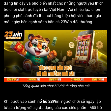
đáng tin cậy và phổ biến nhất cho những người yêu thích
trò chơi slot trực tuyến tại Việt Nam. Với nhiều lựa chọn
phong phú sảnh đã thu hút hàng triệu hội viên tham gia
mỗi ngày bên cạnh sảnh
bắn cá 23Win
đổi thưởng.
Tổng quan sân chơi hũ đổi thưởng nhà cái
Khi bước vào sảnh
nổ hũ 23Win
, người chơi sẽ ngay lập
tức ấn tượng với sự đa dạng của các siêu phẩm. Mỗi trò