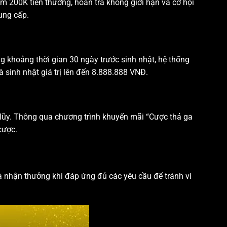
m 200K tiền thưởng, hoàn trả không giới hạn và cơ hội
ung cấp.
ng khoảng thời gian 30 ngày trước sinh nhật, hệ thống
à sinh nhật giá trị lên đến 8.888.888 VNĐ.
ch lũy. Thông qua chương trình khuyến mãi “Cược thả ga
cược.
 nhận thưởng khi đáp ứng đủ các yêu cầu để tránh vi