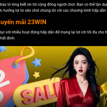
bày tỏ lòng biết ơn tới cộng đồng người chơi. Bạn có thể tận 
c hưởng lợi từ sân chơi chúng tôi với các chương trình hấp dẫn
khuyến mãi 23WIN
n tục với nhiều hoạt động hấp dẫn để mang lại lợi ích tối đa cho
hất định: