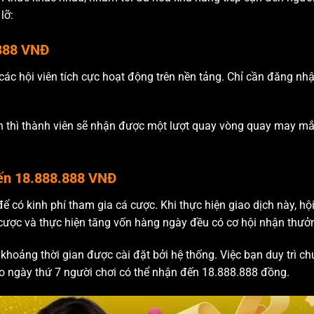
lỡ:
.888 VNĐ
các hội viên tích cực hoạt động trên nền tảng. Chỉ cần đăng nh
n thì thành viên sẽ nhận được một lượt quay vòng quay may mắn
đến 18.888.888 VNĐ
để có kinh phí tham gia cá cược. Khi thực hiện giao dịch này, h
h cược và thực hiện tăng vốn hàng ngày đều có cơ hội nhận thưở
hoảng thời gian được cài đặt bởi hệ thống. Việc bạn duy trì c
ào ngày thứ 7 người chơi có thể nhận đến 18.888.888 đồng.