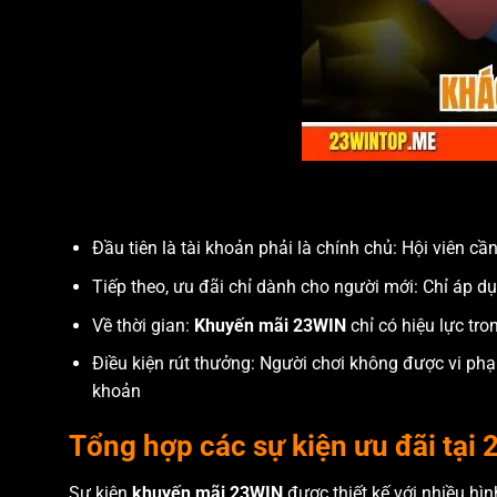
Đầu tiên là tài khoản phải là chính chủ: Hội viên cầ
Tiếp theo, ưu đãi chỉ dành cho người mới: Chỉ áp dụ
Về thời gian:
Khuyến mãi 23WIN
chỉ có hiệu lực tro
Điều kiện rút thưởng: Người chơi không được vi phạ
khoản
Tổng hợp các sự kiện ưu đãi tại
Sự kiện
khuyến mãi 23WIN
được thiết kế với nhiều hì