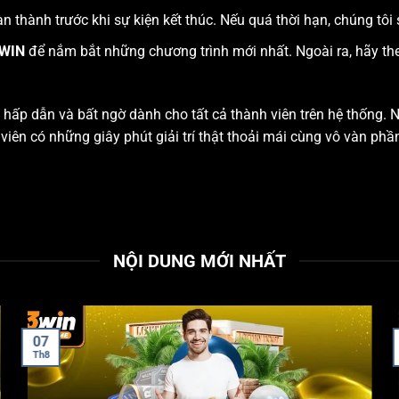
 thành trước khi sự kiện kết thúc. Nếu quá thời hạn, chúng tôi 
3WIN
để nắm bắt những chương trình mới nhất. Ngoài ra, hãy th
p dẫn và bất ngờ dành cho tất cả thành viên trên hệ thống. Ng
iên có những giây phút giải trí thật thoải mái cùng vô vàn ph
NỘI DUNG MỚI NHẤT
07
Th8