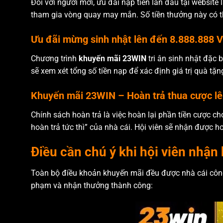
Đối với người mới, ưu đãi nạp tiền lần đầu tại websit
tham gia vòng quay may mắn. Số tiền thưởng này có t
Ưu đãi mừng sinh nhật lên đến 8.888.888 
Chương trình
khuyến mãi 23WIN
tri ân sinh nhật đặc 
sẽ xem xét tổng số tiền nạp để xác định giá trị quà tặ
Khuyến mãi 23WIN – Hoàn trả thua cược l
Chính sách hoàn trả là việc hoàn lại phần tiền cược ch
hoàn trả tức thì” của nhà cái. Hội viên sẽ nhận được h
Điều cần chú ý khi hội viên nhậ
Toàn bộ điều khoản khuyến mãi đều được nhà cái công
phạm và nhận thưởng thành công: