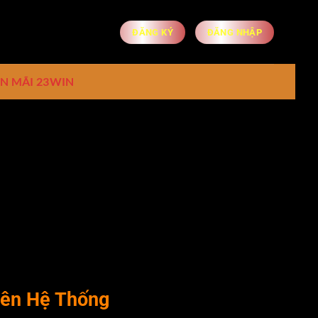
ĐĂNG KÝ
ĐĂNG NHẬP
N MÃI 23WIN
rên Hệ Thống