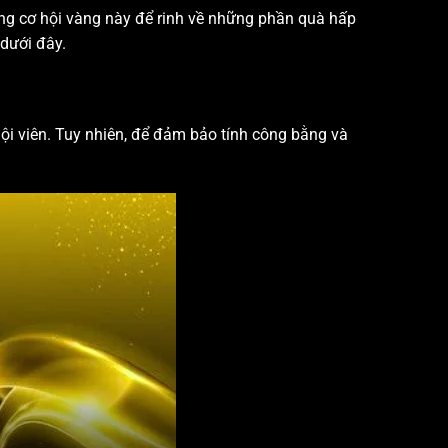
dụng cơ hội vàng này để rinh về những phần quà hấp
 dưới đây.
 hội viên. Tuy nhiên, để đảm bảo tính công bằng và