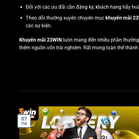
Đối với các ưu đãi cần đăng ký, khách hàng hãy hoàn
Theo dõi thường xuyên chuyên mục
khuyến mãi 2
các sự kiện.
Khuyến mãi 23WIN
luôn mang đến nhiều phần thưởng hấ
thêm nguồn vốn trải nghiệm. Rất mong toàn thể thành v
07
Th8