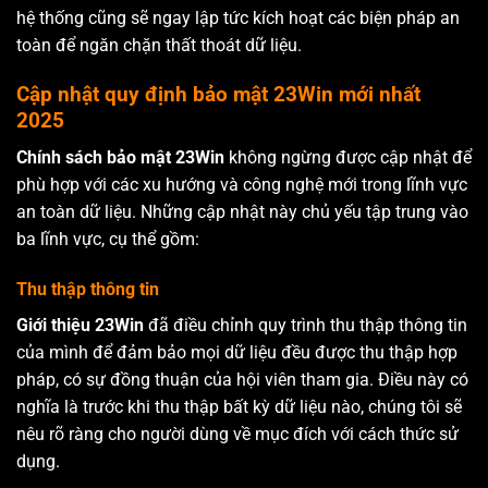
hệ thống cũng sẽ ngay lập tức kích hoạt các biện pháp an
toàn để ngăn chặn thất thoát dữ liệu.
Cập nhật quy định bảo mật 23Win mới nhất
2025
Chính sách bảo mật 23Win
không ngừng được cập nhật để
phù hợp với các xu hướng và công nghệ mới trong lĩnh vực
an toàn dữ liệu. Những cập nhật này chủ yếu tập trung vào
ba lĩnh vực, cụ thể gồm:
Thu thập thông tin
Giới thiệu 23Win
đã điều chỉnh quy trình thu thập thông tin
của mình để đảm bảo mọi dữ liệu đều được thu thập hợp
pháp, có sự đồng thuận của hội viên tham gia. Điều này có
nghĩa là trước khi thu thập bất kỳ dữ liệu nào, chúng tôi sẽ
nêu rõ ràng cho người dùng về mục đích với cách thức sử
dụng.