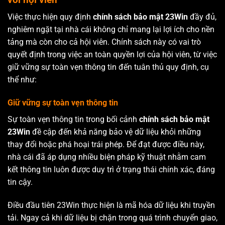
Việc thực hiện quy định
chính sách bảo mật 23Win
đầy đủ,
nghiêm ngặt tại nhà cái không chỉ mang lại lợi ích cho nền
tảng mà còn cho cả hội viên. Chính sách này có vai trò
quyết định trong việc an toàn quyền lợi của hội viên, từ việc
giữ vững sự toàn vẹn thông tin đến tuân thủ quy định, cụ
thể như:
Giữ vững sự toàn vẹn thông tin
Sự toàn vẹn thông tin trong bối cảnh
chính sách bảo mật
23Win
đề cập đến khả năng bảo vệ dữ liệu khỏi những
thay đổi hoặc phá hoại trái phép. Để đạt được điều này,
nhà cái đã áp dụng nhiều biện pháp kỹ thuật nhằm cam
kết thông tin luôn được duy trì ở trạng thái chính xác, đáng
tin cậy.
Điều đầu tiên 23Win thực hiện là mã hóa dữ liệu khi truyền
tải. Ngay cả khi dữ liệu bị chặn trong quá trình chuyển giao,