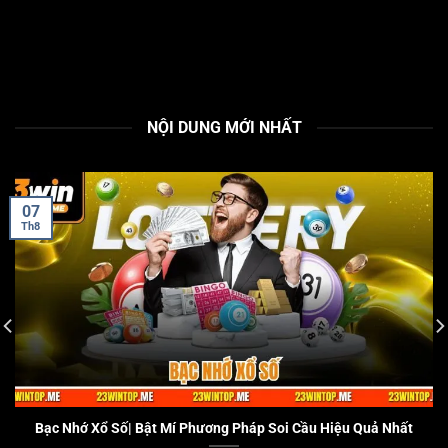
NỘI DUNG MỚI NHẤT
07
Th8
Bạc Nhớ Xổ Số| Bật Mí Phương Pháp Soi Cầu Hiệu Quả Nhất