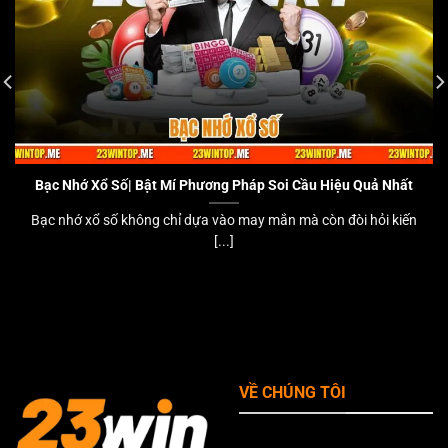
Bạc Nhớ Xổ Số| Bật Mí Phương Pháp Soi Cầu Hiệu Quả Nhất
Bạc nhớ xổ số không chỉ dựa vào may mắn mà còn đòi hỏi kiến
[...]
VỀ CHÚNG TÔI