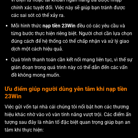
chính xác tuyệt đối. Việc này sẽ giúp bạn tránh được
các sai sót có thể xảy ra.
Mỗi hình thức
nạp tiền 23Win
đều có các yêu cầu và
từng bước thực hiện riêng biệt. Người chơi cần lựa chọn
đúng cách để hệ thống có thể chấp nhận và xử lý giao
dịch một cách hiệu quả.
Quá trình thanh toán cần kết nối mạng liên tục, vì thế sự
gián đoạn trong quá trình này có thể dẫn đến các vấn
đề không mong muốn.
Ưu điểm giúp người dùng yên tâm khi nạp tiền
23Win
Việc gửi vốn tại nhà cái chúng tôi nổi bật hơn các thương
hiệu khác nhờ vào vô vàn tính năng vượt trội. Các điểm ấn
tượng sau đây là nhân tố đặc biệt quan trọng giúp bạn an
tâm khi thực hiện: