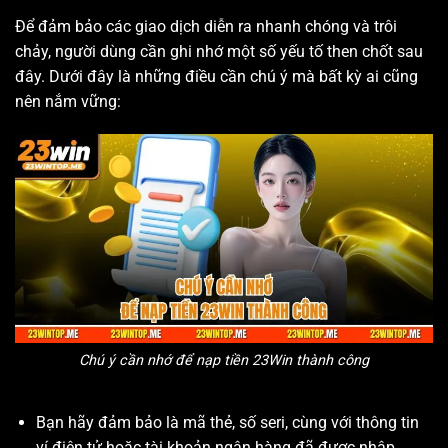
Để đảm bảo các giao dịch diễn ra nhanh chóng và trôi
chảy, người dùng cần ghi nhớ một số yếu tố then chốt sau
đây. Dưới đây là những điều cần chú ý mà bất kỳ ai cũng
nên nắm vững:
Chú ý cần nhớ để nạp tiền 23Win thành công
Bạn hãy đảm bảo là mã thẻ, số seri, cùng với thông tin
ví điện tử hoặc tài khoản ngân hàng đã được nhập