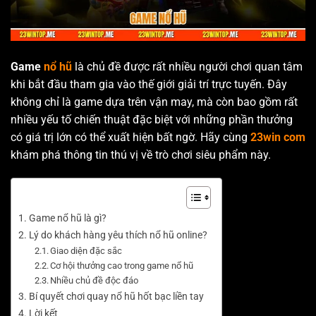
Game
nổ hũ
là chủ đề được rất nhiều người chơi quan tâm
khi bắt đầu tham gia vào thế giới giải trí trực tuyến. Đây
không chỉ là game dựa trên vận may, mà còn bao gồm rất
nhiều yếu tố chiến thuật đặc biệt với những phần thưởng
có giá trị lớn có thể xuất hiện bất ngờ. Hãy cùng
23win com
khám phá thông tin thú vị về trò chơi siêu phẩm này.
Mục lục
Game nổ hũ là gì?
Lý do khách hàng yêu thích nổ hũ online?
Giao diện đặc sắc
Cơ hội thưởng cao trong game nổ hũ
Nhiều chủ đề độc đáo
Bí quyết chơi quay nổ hũ hốt bạc liền tay
Lời kết