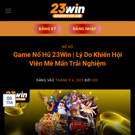
Bỏ
qua
nội
dung
ĐĂNG KÝ
ĐĂNG NHẬP
NỔ HŨ
Game Nổ Hũ 23Win | Lý Do Khiến Hội
Viên Mê Mẩn Trải Nghiệm
ĐĂNG VÀO
THÁNG 8 6, 2025
BỞI
SEO
06
Th8