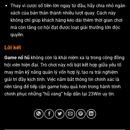
Thay vì cược số tiền lớn ngay từ đầu, hãy chia nhỏ ngân
sách của bản thân thành nhiều lượt quay. Cách này
không chỉ giúp khách hàng kéo dài thêm thời gian chơi
mà còn tăng cơ hội đạt được loạt giải thưởng lớn độc
quyền.
Lời kết
Game nổ hũ
không còn là khái niệm xa lạ trong cộng đồng
hội viên hiện đại. Trò chơi này nổi bật kết hợp giữa yếu tố
may mắn kỹ năng quản lý vốn hợp lý, tạo ra trải nghiệm
giải trí đầy kịch tính. Việc nắm bắt thông tin chính xác là
nền tảng để tiếp cận game hiệu quả hơn trong hành trình
chinh phục những “hũ vàng” hấp dẫn tại 23Win uy tín.