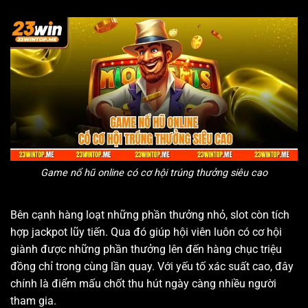
Game nổ hũ online có cơ hội trúng thưởng siêu cao
Bên cạnh hàng loạt những phần thưởng nhỏ, slot còn tích
hợp jackpot lũy tiến. Qua đó giúp hội viên luôn có cơ hội
giành được những phần thưởng lên đến hàng chục triệu
đồng chỉ trong cùng lần quay. Với yếu tố xác suất cao, đây
chính là điểm mấu chốt thu hút ngày càng nhiều người
tham gia.