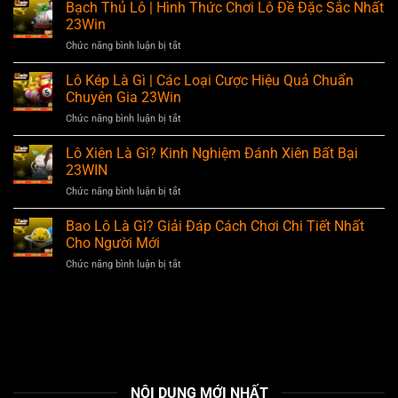
Nhớ
Bạch Thủ Lô | Hình Thức Chơi Lô Đề Đặc Sắc Nhất
Xổ
23Win
Số|
Chức năng bình luận bị tắt
ở
Bật
Bạch
Mí
Thủ
Lô Kép Là Gì | Các Loại Cược Hiệu Quả Chuẩn
Phương
Lô
Pháp
Chuyên Gia 23Win
|
Soi
Chức năng bình luận bị tắt
ở
Hình
Cầu
Lô
Thức
Hiệu
Kép
Lô Xiên Là Gì? Kinh Nghiệm Đánh Xiên Bất Bại
Chơi
Quả
Là
Lô
23WIN
Nhất
Gì
Đề
Chức năng bình luận bị tắt
ở
|
Đặc
Lô
Các
Sắc
Xiên
Bao Lô Là Gì? Giải Đáp Cách Chơi Chi Tiết Nhất
Loại
Nhất
Là
Cược
Cho Người Mới
23Win
Gì?
Hiệu
Chức năng bình luận bị tắt
ở
Kinh
Quả
Bao
Nghiệm
Chuẩn
Lô
Đánh
Chuyên
Là
Xiên
Gia
Gì?
Bất
23Win
Giải
Bại
Đáp
23WIN
Cách
Chơi
NỘI DUNG MỚI NHẤT