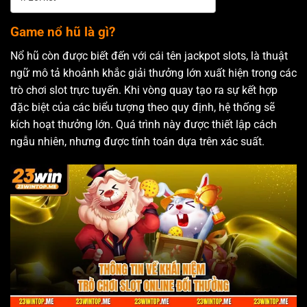
Game nổ hũ là gì?
Nổ hũ còn được biết đến với cái tên jackpot slots, là thuật
ngữ mô tả khoảnh khắc giải thưởng lớn xuất hiện trong các
trò chơi slot trực tuyến. Khi vòng quay tạo ra sự kết hợp
đặc biệt của các biểu tượng theo quy định, hệ thống sẽ
kích hoạt thưởng lớn. Quá trình này được thiết lập cách
ngẫu nhiên, nhưng được tính toán dựa trên xác suất.