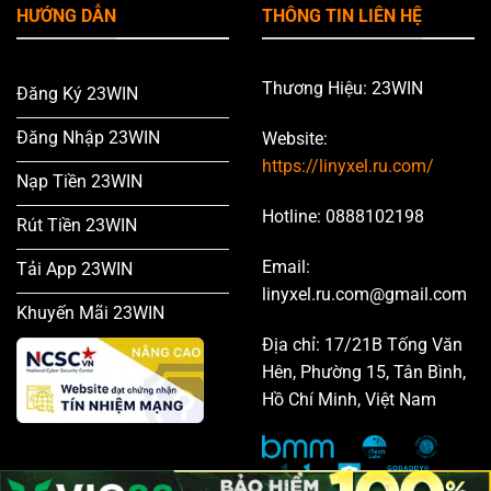
HƯỚNG DẪN
THÔNG TIN LIÊN HỆ
Thương Hiệu: 23WIN
Đăng Ký 23WIN
Đăng Nhập 23WIN
Website:
https://linyxel.ru.com/
Nạp Tiền 23WIN
Hotline:
0888102198
Rút Tiền 23WIN
Email:
Tải App 23WIN
linyxel.ru.com@gmail.com
Khuyến Mãi 23WIN
Địa chỉ:
17/21B Tống Văn
Hên, Phường 15, Tân Bình,
Hồ Chí Minh, Việt Nam